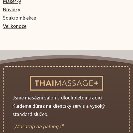
Masérky
Novinky
Soukromé akce
Velikonoce
Jsme masážní salón s dlouholetou tradicí.
Klademe důraz na klientský servis a vysoký
standard služeb.
,,Masarap na pahinga"