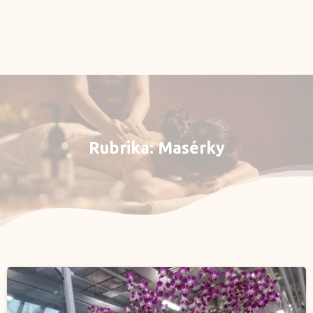
Rezervace
E-shop
Můj účet
Rubrika:
Masérky