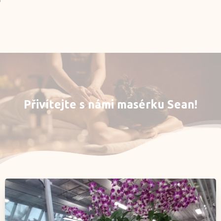
Rezervace
E-shop
Můj účet
Přivítejte
s
námi
masérku
Sean!