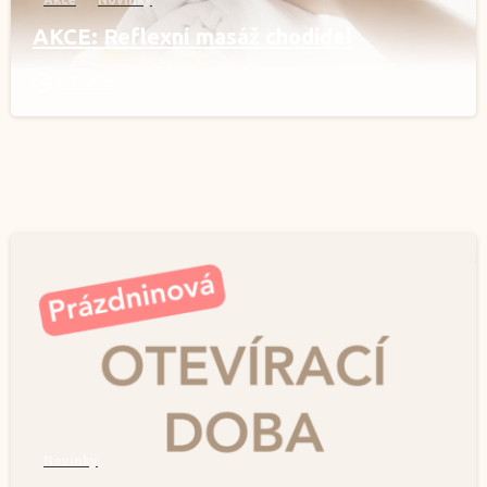
AKCE: Reflexní masáž chodidel
1. 7. 2026
1
Novinky