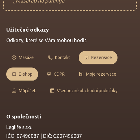
,,Masarap na pahinga"
Užitečné odkazy
Odkazy, které se Vám mohou hodit.
Masáže
Kontakt
Rezervace
E-shop
GDPR
Moje rezervace
Můj účet
Všeobecné obchodní podmínky
O společnosti
Leglife s.r.o.
IČO: 07496087 | DIČ: CZ07496087