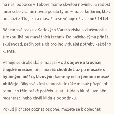
na naší pobočce v Táboře máme skvělou novinku! S radostí
mezi sebe vítáme novou posilu týmu – masérku
Sean
, která
pochází z Thajska a masážím se věnuje už více
než 14 let
.
Během své praxe v Karlových Varech získala zkušenosti s
širokou škálou masážních technik. Do našeho týmu přináší
zkušenosti, pečlivost a cit pro individuální potřeby každého
klienta.
Věnuje se široké škále masáží – od
olejové a tradiční
thajské masáže
, přes
masáž chodidel
, až po
masáže s
bylinnými měšci, lávovými kameny
nebo
jemnou masáž
obličeje
. Díky své všestrannosti dokáže masáž přizpůsobit
tomu, co tělo právě potřebuje, ať už jde o hlubší uvolnění,
regeneraci nebo chvíli klidu a odpočinku.
Pokud ji chcete poznat osobně, můžete se k objednat