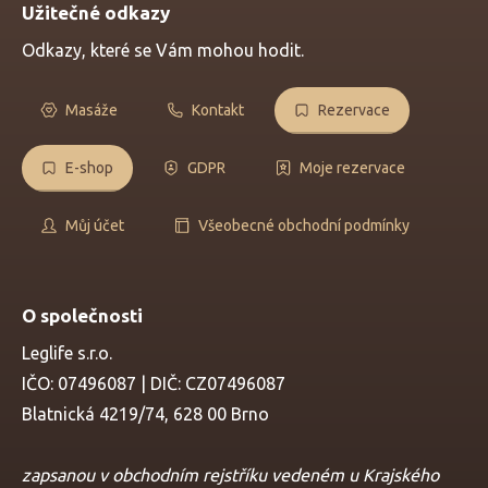
Užitečné odkazy
Odkazy, které se Vám mohou hodit.
Masáže
Kontakt
Rezervace
E-shop
GDPR
Moje rezervace
Můj účet
Všeobecné obchodní podmínky
O společnosti
Leglife s.r.o.
IČO: 07496087 | DIČ: CZ07496087
Blatnická 4219/74, 628 00 Brno
zapsanou v obchodním rejstříku vedeném u Krajského