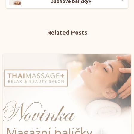
Dubnové balíčky+
Related Posts
0
Akce
Balíčky
Novinky
Nové masážní Balíčky+