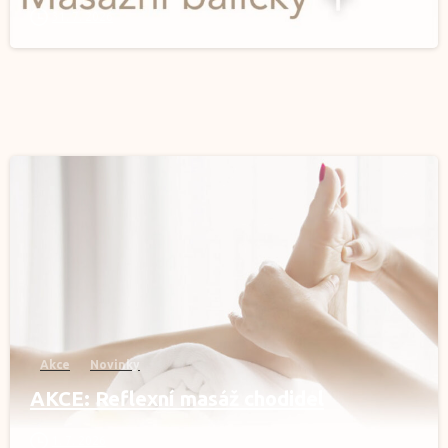
31. 7. 2026
0
Akce
Novinky
AKCE: Reflexní masáž chodidel
1. 7. 2026